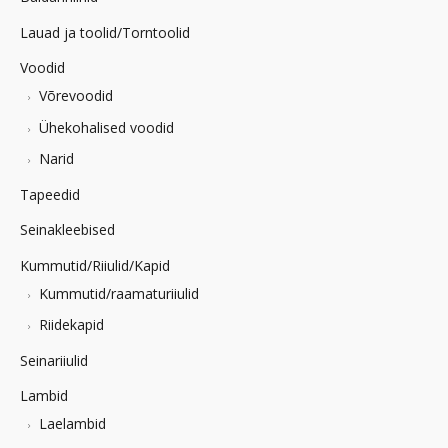
Lauad ja toolid/Torntoolid
Voodid
Võrevoodid
Ühekohalised voodid
Narid
Tapeedid
Seinakleebised
Kummutid/Riiulid/Kapid
Kummutid/raamaturiiulid
Riidekapid
Seinariiulid
Lambid
Laelambid