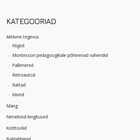
KATEGOORIAD
Aktiivne tegevus
Kiiged
Montessori pedagoogikale põhinevad vahendid
Pallimered
Retroautod
Rattad
Kiivrid
Mäng
Nimelised kingitused
Kotttoolid
Baldahhiinid