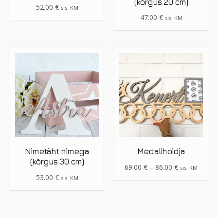
(kõrgus 20 cm)
52.00
€
sis. KM
47.00
€
sis. KM
Nimetäht nimega
Medalihoidja
(kõrgus 30 cm)
69.00
€
–
86.00
€
sis. KM
53.00
€
sis. KM