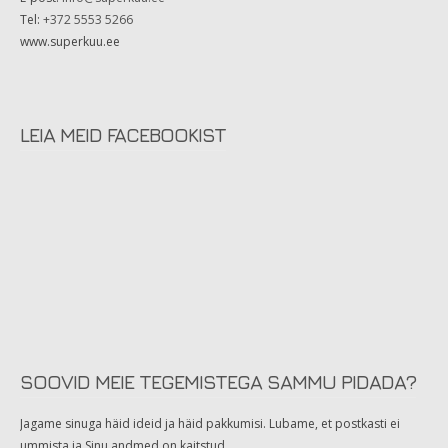
Tel:
+372 5553 5266
www.superkuu.ee
LEIA MEID FACEBOOKIST
SOOVID MEIE TEGEMISTEGA SAMMU PIDADA?
Jagame sinuga häid ideid ja häid pakkumisi. Lubame, et postkasti ei
ummista ja Sinu andmed on kaitstud