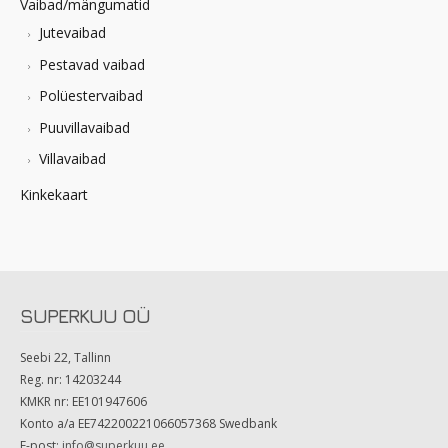
Vaibad/mängumatid
Jutevaibad
Pestavad vaibad
Polüestervaibad
Puuvillavaibad
Villavaibad
Kinkekaart
SUPERKUU OÜ
Seebi 22, Tallinn
Reg. nr: 14203244
KMKR nr: EE101947606
Konto a/a EE742200221066057368 Swedbank
E-post:
info@superkuu.ee