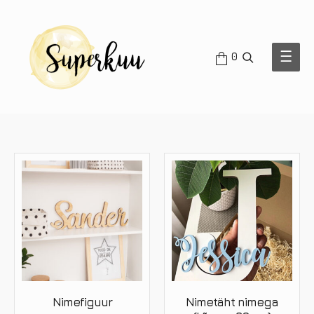
OTSI
Main
0
Men
Nimefiguur
Nimetäht nimega