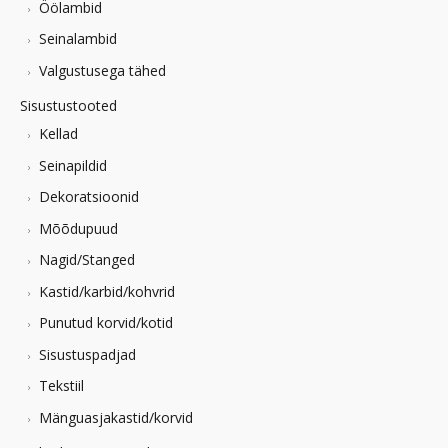
Öölambid
Seinalambid
Valgustusega tähed
Sisustustooted
Kellad
Seinapildid
Dekoratsioonid
Mõõdupuud
Nagid/Stanged
Kastid/karbid/kohvrid
Punutud korvid/kotid
Sisustuspadjad
Tekstiil
Mänguasjakastid/korvid