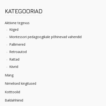
KATEGOORIAD
Aktiivne tegevus
Kiiged
Montessori pedagoogikale põhinevad vahendid
Pallimered
Retroautod
Rattad
Kiivrid
Mäng
Nimelised kingitused
Kotttoolid
Baldahhiinid