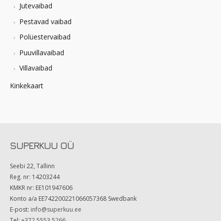
Jutevaibad
Pestavad vaibad
Polüestervaibad
Puuvillavaibad
Villavaibad
Kinkekaart
SUPERKUU OÜ
Seebi 22, Tallinn
Reg. nr: 14203244
KMKR nr: EE101947606
Konto a/a EE742200221066057368 Swedbank
E-post:
info@superkuu.ee
Tel:
+372 5553 5266