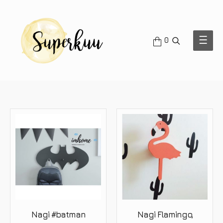
OTSI
Main
0
Men
Nagi #batman
Nagi Flamingo,