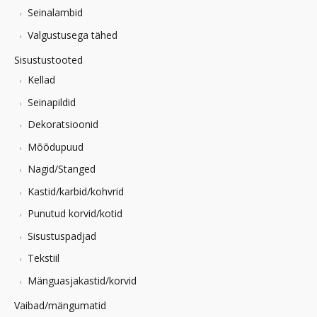
Seinalambid
Valgustusega tähed
Sisustustooted
Kellad
Seinapildid
Dekoratsioonid
Mõõdupuud
Nagid/Stanged
Kastid/karbid/kohvrid
Punutud korvid/kotid
Sisustuspadjad
Tekstiil
Mänguasjakastid/korvid
Vaibad/mängumatid