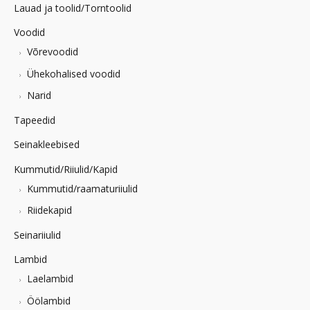
Lauad ja toolid/Torntoolid
Voodid
Võrevoodid
Ühekohalised voodid
Narid
Tapeedid
Seinakleebised
Kummutid/Riiulid/Kapid
Kummutid/raamaturiiulid
Riidekapid
Seinariiulid
Lambid
Laelambid
Öölambid