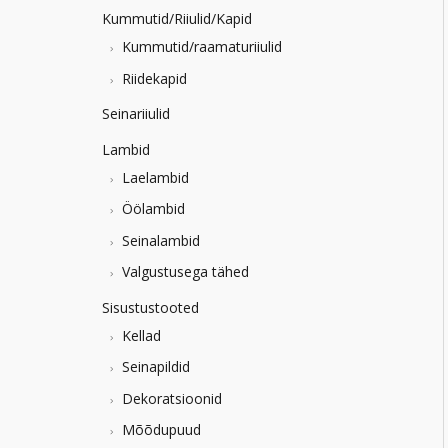
Kummutid/Riiulid/Kapid
Kummutid/raamaturiiulid
Riidekapid
Seinariiulid
Lambid
Laelambid
Öölambid
Seinalambid
Valgustusega tähed
Sisustustooted
Kellad
Seinapildid
Dekoratsioonid
Mõõdupuud