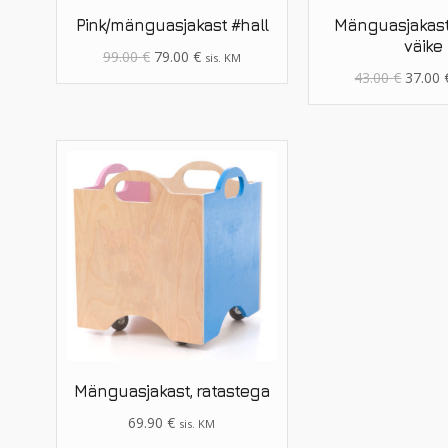
Pink/mänguasjakast #hall
Mänguasjakast 
väike
99.00
€
79.00
€
sis. KM
43.00
€
37.00
Mänguasjakast, ratastega
69.90
€
sis. KM