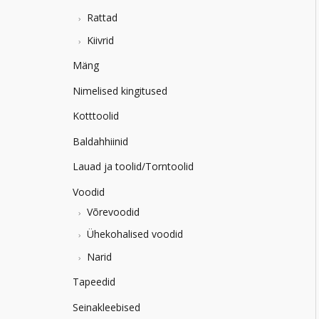
Rattad
Kiivrid
Mäng
Nimelised kingitused
Kotttoolid
Baldahhiinid
Lauad ja toolid/Torntoolid
Voodid
Võrevoodid
Ühekohalised voodid
Narid
Tapeedid
Seinakleebised