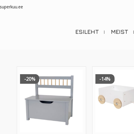
superkuu.ee
ESILEHT
MEIST
-20%
-14%