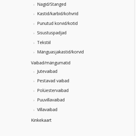
Nagid/Stanged
Kastid/karbid/kohvrid
Punutud korvid/kotid
Sisustuspadjad
Tekstiil
Mänguasjakastid/korvid
Vaibad/mängumatid
Jutevaibad
Pestavad vaibad
Polüestervaibad
Puuvillavaibad
Villavaibad
Kinkekaart