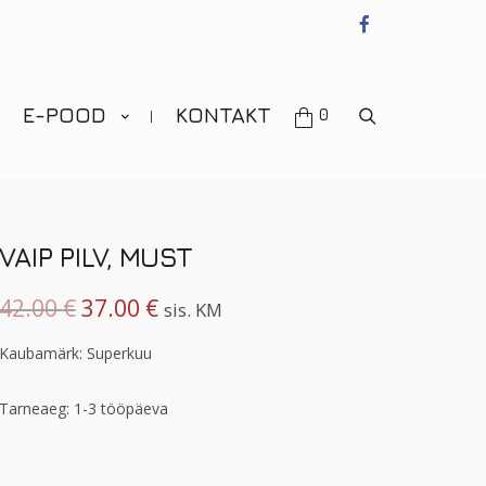
OTSI
E-POOD
KONTAKT
0
VAIP PILV, MUST
42.00
€
37.00
€
sis. KM
Kaubamärk: Superkuu
Tarneaeg: 1-3 tööpäeva