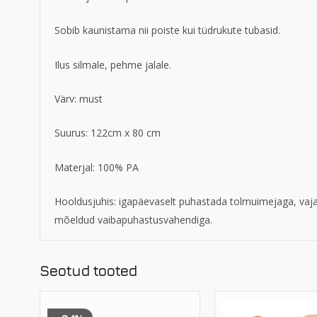
Sobib kaunistama nii poiste kui tüdrukute tubasid.
Ilus silmale, pehme jalale.
Värv: must
Suurus: 122cm x 80 cm
Materjal: 100% PA
Hooldusjuhis: igapäevaselt puhastada tolmuimejaga, va
mõeldud vaibapuhastusvahendiga.
Seotud tooted