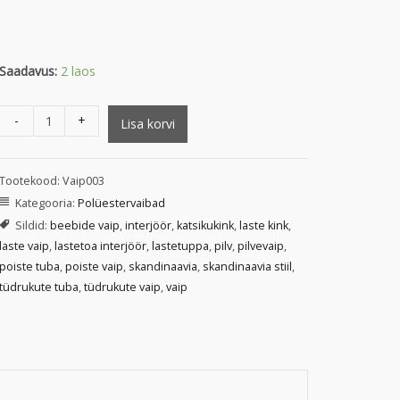
Saadavus:
2 laos
-
+
Lisa korvi
Tootekood:
Vaip003
Kategooria:
Polüestervaibad
Sildid:
beebide vaip
,
interjöör
,
katsikukink
,
laste kink
,
laste vaip
,
lastetoa interjöör
,
lastetuppa
,
pilv
,
pilvevaip
,
poiste tuba
,
poiste vaip
,
skandinaavia
,
skandinaavia stiil
,
tüdrukute tuba
,
tüdrukute vaip
,
vaip