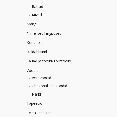
Rattad
Kiivrid
Mäng
Nimelised kingitused
Kotttoolid
Baldahhiinid
Lauad ja toolid/Torntoolid
Voodid
Võrevoodid
Ühekohalised voodid
Narid
Tapeedid
Seinakleebised