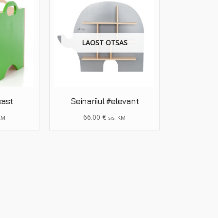
LAOST OTSAS
ast
Seinariiul #elevant
66.00
€
 KM
sis. KM