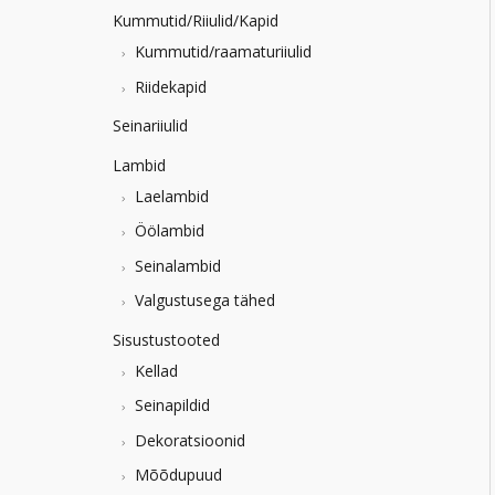
Kummutid/Riiulid/Kapid
Kummutid/raamaturiiulid
Riidekapid
Seinariiulid
Lambid
Laelambid
Öölambid
Seinalambid
Valgustusega tähed
Sisustustooted
Kellad
Seinapildid
Dekoratsioonid
Mõõdupuud