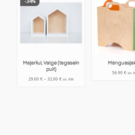
-34%
Majariiul, Valge (tagasein
Mänguasjak
puit)
56.90
€
sis.
29.00
€
–
32.00
€
sis. KM