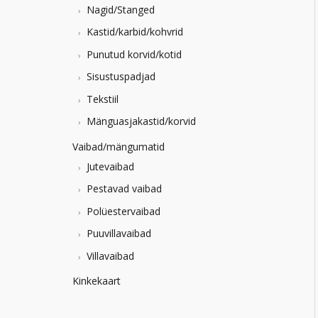
Nagid/Stanged
Kastid/karbid/kohvrid
Punutud korvid/kotid
Sisustuspadjad
Tekstiil
Mänguasjakastid/korvid
Vaibad/mängumatid
Jutevaibad
Pestavad vaibad
Polüestervaibad
Puuvillavaibad
Villavaibad
Kinkekaart