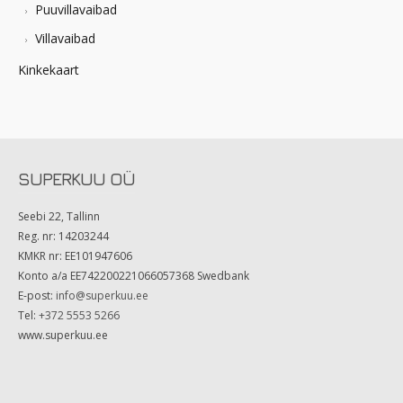
Puuvillavaibad
Villavaibad
Kinkekaart
SUPERKUU OÜ
Seebi 22, Tallinn
Reg. nr: 14203244
KMKR nr: EE101947606
Konto a/a EE742200221066057368 Swedbank
E-post:
info@superkuu.ee
Tel:
+372 5553 5266
www.superkuu.ee