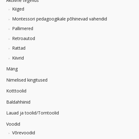
Aktiivne tegevus
Kiiged
Montessori pedagoogikale põhinevad vahendid
Pallimered
Retroautod
Rattad
Kiivrid
Mäng
Nimelised kingitused
Kotttoolid
Baldahhiinid
Lauad ja toolid/Torntoolid
Voodid
Võrevoodid