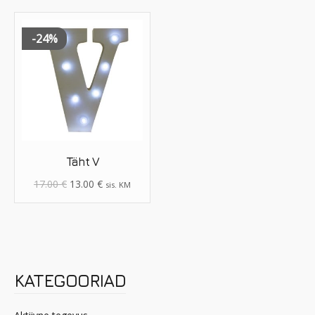
-24%
Täht V
17.00
€
13.00
€
sis. KM
KATEGOORIAD