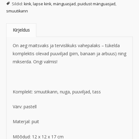
Sildid:
kink
,
lapse kink
,
mänguasjad
,
puidust mänguasjad
,
smuutikann
Kirjeldus
On aeg maitsvaks ja tervislikuks vahepalaks – tükelda
komplektis olevad puuviljad (pirn, banaan ja arbuus) ning
mikserda. Ongi valmis!
Komplekt: smuutikann, nuga, puuviljad, tass
Värv: pastell
Materjal: puit
Mõõdud: 12 x 12 x 17 cm