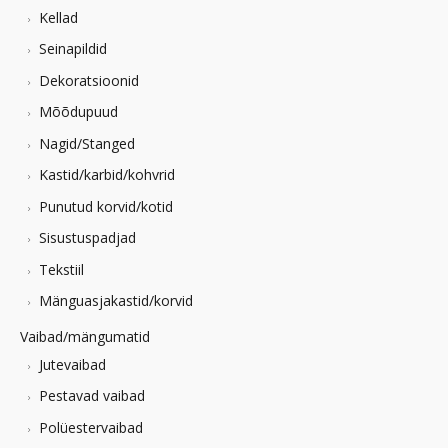
Kellad
Seinapildid
Dekoratsioonid
Mõõdupuud
Nagid/Stanged
Kastid/karbid/kohvrid
Punutud korvid/kotid
Sisustuspadjad
Tekstiil
Mänguasjakastid/korvid
Vaibad/mängumatid
Jutevaibad
Pestavad vaibad
Polüestervaibad