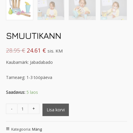
SMUUTIKANN
28.95
€
24.61
€
sis. KM
Kaubamärk: Jabadabado
Tarneaeg: 1-3 tööpäeva
Saadavus:
5 laos
-
+
Lisa korvi
Kategooria:
Mäng