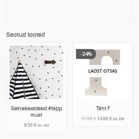
Seotud tooted
-24%
LAOST OTSAS
Seinakleebised #täpp,
Täht F
must
17.00
€
13.00
€
sis. KM
8.50
€
sis. KM