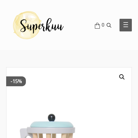
OTSI
Main
0
Men
-15%