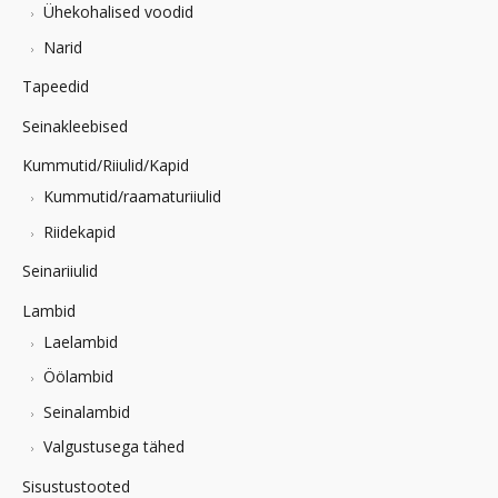
Ühekohalised voodid
Narid
Tapeedid
Seinakleebised
Kummutid/Riiulid/Kapid
Kummutid/raamaturiiulid
Riidekapid
Seinariiulid
Lambid
Laelambid
Öölambid
Seinalambid
Valgustusega tähed
Sisustustooted