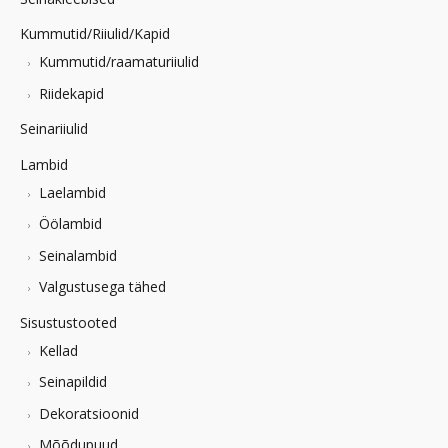
Kummutid/Riiulid/Kapid
Kummutid/raamaturiiulid
Riidekapid
Seinariiulid
Lambid
Laelambid
Öölambid
Seinalambid
Valgustusega tähed
Sisustustooted
Kellad
Seinapildid
Dekoratsioonid
Mõõdupuud