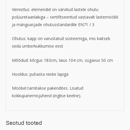
Viimistlus:
elemendid on värvitud lastele ohutu
polüuretaanlakiga – sertifitseeritud vastavalt lastemööbli
ja mänguasjade ohutusstandardile EN71 / 3
Ohutus: kapp
on varustatud süsteemiga, mis kaitseb
seda ümberkukkumise eest
Mõõdud:
kõrgus 183cm, laius 104 cm, sügavus 50 cm
Hooldus: puhasta niiske lapiga
Mööbel tarnitakse pakendites. Lisatud
kokkupanemisjuhend (inglise keelne).
Seotud tooted