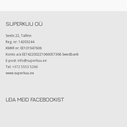
SUPERKUU OÜ
Seebi 22, Tallinn
Reg. nr: 14203244
KMKR nr: EE101947606
Konto a/a EE742200221066057368 Swedbank
E-post:
info@superkuu.ee
Tel:
+372 5553 5266
www.superkuu.ee
LEIA MEID FACEBOOKIST