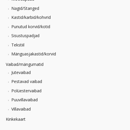
Nagid/Stanged
Kastid/karbid/kohvrid
Punutud korvid/kotid
Sisustuspadjad
Tekstiil
Mänguasjakastid/korvid
Vaibad/mängumatid
Jutevaibad
Pestavad vaibad
Polüestervaibad
Puuvillavaibad
Villavaibad
Kinkekaart