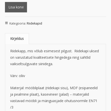
Lisa korvi
Kategooria:
Riidekapid
Kirjeldus
Riidekapp, mis võlub esimesest pilgust. Riidekapi uksed
on varustatud kvaliteetsete hingedega ning sahtlid
vaikseltsulguvate siinidega.
Värv: oliiv
Materjal:
mööbliplaat (riidekapi sisu), MDF (esipaneelid
ja pealmine plaat), kasevineer (jalad) – materjalid
vastavad mööbli ja mänguasjade ohutusnormile EN71
/3