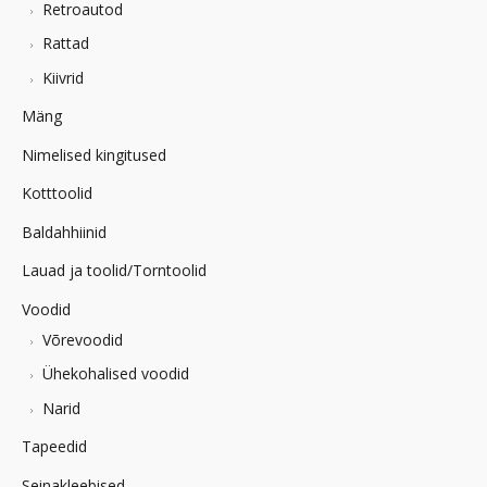
Retroautod
Rattad
Kiivrid
Mäng
Nimelised kingitused
Kotttoolid
Baldahhiinid
Lauad ja toolid/Torntoolid
Voodid
Võrevoodid
Ühekohalised voodid
Narid
Tapeedid
Seinakleebised