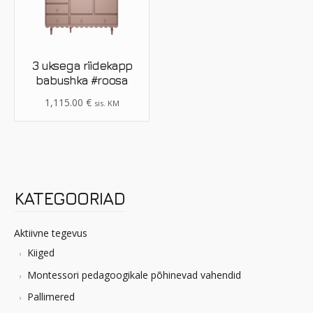
3 uksega riidekapp
babushka #roosa
1,115.00
€
sis. KM
KATEGOORIAD
Aktiivne tegevus
Kiiged
Montessori pedagoogikale põhinevad vahendid
Pallimered