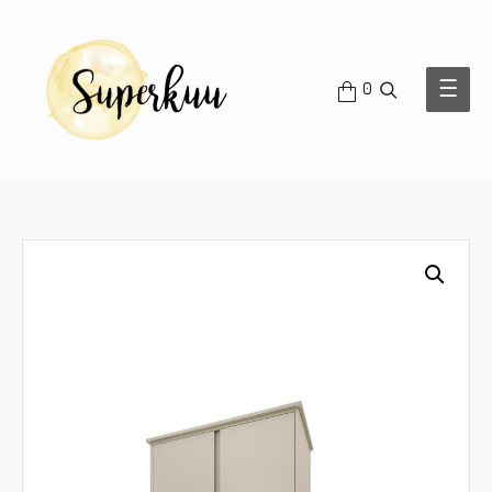
OTSI
Main
0
Men